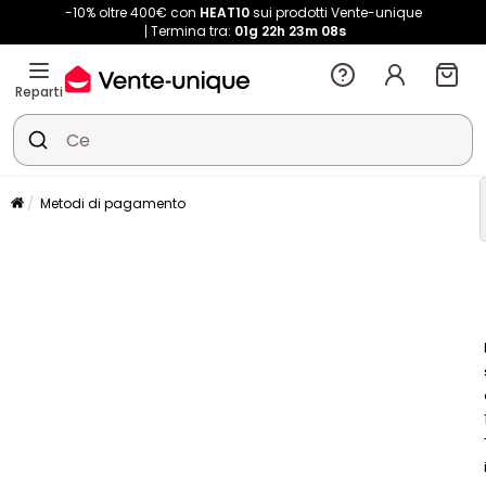
-10% oltre 400€ con
HEAT10
sui prodotti Vente-unique
Termina tra:
01g
22h
23m
07s
Reparti
Metodi di pagamento