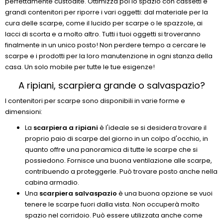
perfettamente custodite. Ottimizza poi lo spazio con cassetti e
grandi contenitori per riporre i vari oggetti: dal materiale per la
cura delle scarpe, come il lucido per scarpe o le spazzole, ai
lacci di scorta e a molto altro. Tutti i tuoi oggetti si troveranno
finalmente in un unico posto! Non perdere tempo a cercare le
scarpe e i prodotti per la loro manutenzione in ogni stanza della
casa. Un solo mobile per tutte le tue esigenze!
A ripiani, scarpiera grande o salvaspazio?
I contenitori per scarpe sono disponibili in varie forme e
dimensioni:
La
scarpiera a ripiani
è l'ideale se si desidera trovare il
proprio paio di scarpe del giorno in un colpo d'occhio, in
quanto offre una panoramica di tutte le scarpe che si
possiedono. Fornisce una buona ventilazione alle scarpe,
contribuendo a proteggerle. Può trovare posto anche nella
cabina armadio.
Una
scarpiera salvaspazio
è una buona opzione se vuoi
tenere le scarpe fuori dalla vista. Non occuperà molto
spazio nel corridoio. Può essere utilizzata anche come