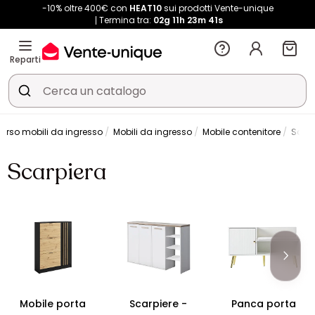
-10% oltre 400€ con
HEAT10
sui prodotti Vente-unique
Termina tra:
02g
11h
23m
40s
Reparti
verso mobili da ingresso
Mobili da ingresso
Mobile contenitore
Scarp
Scarpiera
Mobile porta
Scarpiere -
Panca porta