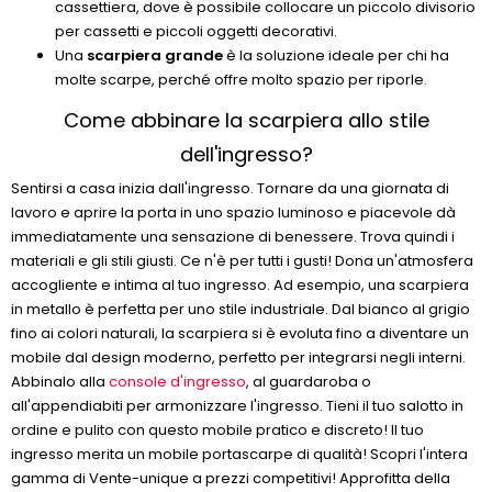
cassettiera, dove è possibile collocare un piccolo divisorio
per cassetti e piccoli oggetti decorativi.
Una
scarpiera grande
è la soluzione ideale per chi ha
molte scarpe, perché offre molto spazio per riporle.
Come abbinare la scarpiera allo stile
dell'ingresso?
Sentirsi a casa inizia dall'ingresso. Tornare da una giornata di
lavoro e aprire la porta in uno spazio luminoso e piacevole dà
immediatamente una sensazione di benessere. Trova quindi i
materiali e gli stili giusti. Ce n'è per tutti i gusti! Dona un'atmosfera
accogliente e intima al tuo ingresso. Ad esempio, una scarpiera
in metallo è perfetta per uno stile industriale. Dal bianco al grigio
fino ai colori naturali, la scarpiera si è evoluta fino a diventare un
mobile dal design moderno, perfetto per integrarsi negli interni.
Abbinalo alla
console d'ingresso
, al guardaroba o
all'appendiabiti per armonizzare l'ingresso. Tieni il tuo salotto in
ordine e pulito con questo mobile pratico e discreto! Il tuo
ingresso merita un mobile portascarpe di qualità! Scopri l'intera
gamma di Vente-unique a prezzi competitivi! Approfitta della