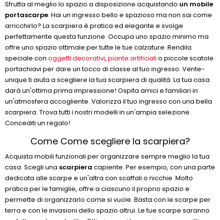
Sfrutta al meglio lo spazio a disposizione acquistando
un mobile
portascarpe
. Hai un ingresso bello e spazioso ma non sai come
arricchirlo? La scarpiera è pratica ed elegante e svolge
perfettamente questa funzione. Occupa uno spazio minimo ma
offre uno spazio ottimale per tutte le tue calzature. Rendila
speciale con
oggetti decorativi
,
piante artificiali
o piccole scatole
portachiavi per dare un tocco di classe al tuo ingresso. Vente-
unique ti aiuta a scegliere la tua scarpiera di qualità. La tua casa
darà un'ottima prima impressione! Ospita amici e familiari in
un'atmosfera accogliente. Valorizza il tuo ingresso con una bella
scarpiera. Trova tutti i nostri modelli in un'ampia selezione.
Concediti un regalo!
Come Come scegliere la scarpiera?
Acquista mobili funzionali per organizzare sempre meglio la tua
casa. Scegli una
scarpiera
capiente. Per esempio, con una parte
dedicata alle scarpe e un'altra con scaffali o nicchie. Molto
pratica per le famiglie, offre a ciascuno il proprio spazio e
permette di organizzarlo come si vuole. Basta con le scarpe per
terra e con le invasioni dello spazio altrui. Le tue scarpe saranno