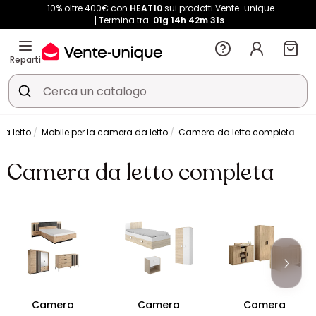
-10% oltre 400€ con
HEAT10
sui prodotti Vente-unique
Termina tra:
01g
14h
42m
31s
Reparti
a letto
Mobile per la camera da letto
Camera da letto completa
Camera da letto completa
Camera
Camera
Camera