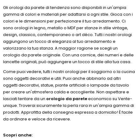
Gli orologi da parete di tendenza sono disponibili in un'ampia
gamma di colori e materiali per adattarsi a ogni stile. Gioca con i
colori e le dimensioni per perfezionare il tuo arredamento. Ci
sono orologi in legno, metallo o MDF per stanze in stile vintage,
design, classico, contemporaneo o art déco. Tutti i nostri orologi
aggiungono un tocco di eleganza al tuo arredamento e
valorizzano la tua stanza. A maggior ragione se scegli un
orologio da parete originale. Con una cornice, dei numeri e delle
lancette originali, può aggiungere un tocco di stile alla tua casa.
Come puoi vedere, tutti i nostri orologi per il soggiorno o la cucina
sono oggetti decorativi e utili. Puoi anche abbinarlo ad altri
oggetti decorativi, statue, piante artificiali o lampade da tavolo
per creare un'atmosfera calda e accogliente. Non aspettare e
lasciati tentare da un
orologio da parete
economico su Vente-
unique. Troverai sicuramente la perla rara in un'ampia gamma di
prodotti. Approfitta della consegna espressa a domicilio! È facile
da ordinare e veloce da ricevere.
Scopri anche: