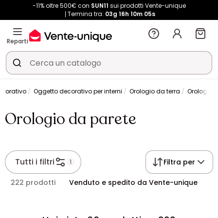
-11% oltre 500€ con
SUN11
sui prodotti Vente-unique
Termina tra:
03g
16h
10m
04s
Reparti
ecorativo
Oggetto decorativo per interni
Orologio da terra
Orologio 
Orologio da parete
Tutti i filtri
Filtra per
1
222 prodotti
Venduto e spedito da Vente-unique