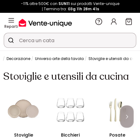
-11% oltre 500€ con
SUN11
sui prodotti Vente-unique
Termina tra:
03g
11h
28m
41s
Reparti
Decorazione
Universo arte della tavola
Stoviglie e utensili da cuci
Stoviglie e utensili da cucina
Stoviglie
Bicchieri
Posate