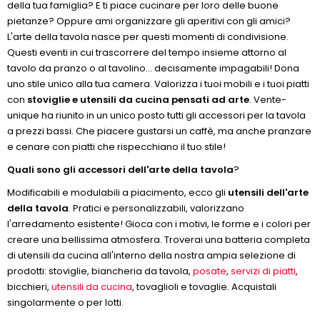
della tua famiglia? E ti piace cucinare per loro delle buone
pietanze? Oppure ami organizzare gli aperitivi con gli amici?
L'arte della tavola nasce per questi momenti di condivisione.
Questi eventi in cui trascorrere del tempo insieme attorno al
tavolo da pranzo o al tavolino... decisamente impagabili! Dona
uno stile unico alla tua camera. Valorizza i tuoi mobili e i tuoi piatti
con
stoviglie e utensili da cucina pensati ad arte
. Vente-
unique ha riunito in un unico posto tutti gli accessori per la tavola
a prezzi bassi. Che piacere gustarsi un caffè, ma anche pranzare
e cenare con piatti che rispecchiano il tuo stile!
Quali sono gli accessori dell'arte della tavola
?
Modificabili e modulabili a piacimento, ecco gli
utensili dell'arte
della tavola
. Pratici e personalizzabili, valorizzano
l'arredamento esistente! Gioca con i motivi, le forme e i colori per
creare una bellissima atmosfera. Troverai una batteria completa
di utensili da cucina all'interno della nostra ampia selezione di
prodotti: stoviglie, biancheria da tavola,
posate
,
servizi di piatti
,
bicchieri,
utensili da cucina
, tovaglioli e tovaglie. Acquistali
singolarmente o per lotti.