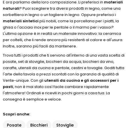
E ora parliamo della loro composizione. Li preferisci in
materiali
naturali
? Puoi scegliere tra diversi prodotti in legno, come una
sorbettiera in legno o un tagliere in legno. Oppure preferisci i
materiali sintetici
più nobili, come la porcellana per i piatti, la
ghisa o l'acciaio inox per le pentole o il marmo per i vassoi?
L'ultima opzione è in realtà un materiale innovativo: la ceramica
per coltelli, che li rende ancora più resistenti al calore e all'usura.
Inoltre, saranno più facili da mantenere.
Trova tutti i prodotti che ti servono all'interno di una vasta scelta di
posate, set di stoviglie, bicchieri da acqua, bicchieri da vino,
caraffe, utensili da cucina e pentole, cestini e tovaglie. Goditi tutta
l'arte della tavola a prezzi scontati con la garanzia di qualità di
Vente-unique. Con gli
utensili da cucina e gli accessori per i
pasti
, non è mai stato così facile cambiare rapidamente
l'atmosfera! Ordinali e ricevili in pochi giorni a casa tua. La
consegna è semplice e veloce.
Scopri anche:
Posate
Bicchieri
Stoviglie