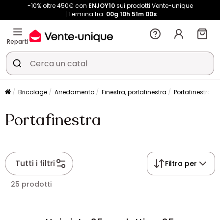
-10% oltre 450€ con
ENJOY10
sui prodotti Vente-unique
Termina tra:
00g
10h
51m
00s
Reparti
Bricolage
Arredamento
Finestra, portafinestra
Portafinestra
Portafinestra
Tutti i filtri
Filtra per
25 prodotti