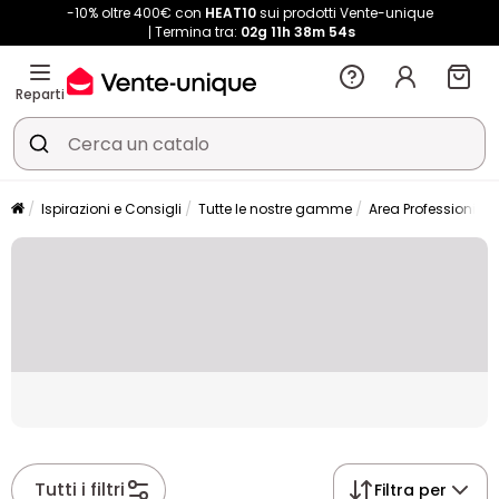
-10% oltre 400€ con
HEAT10
sui prodotti Vente-unique
Termina tra:
02g
11h
38m
54s
Reparti
Ispirazioni e Consigli
Tutte le nostre gamme
Area Professionisti
Placeholder
Tutti i filtri
Filtra per