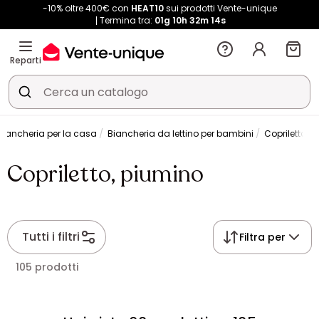
-10% oltre 400€ con
HEAT10
sui prodotti Vente-unique
Termina tra:
01g
10h
32m
14s
Reparti
Biancheria per la casa
Biancheria da lettino per bambini
Copriletto, 
Copriletto, piumino
Tutti i filtri
Filtra per
105 prodotti