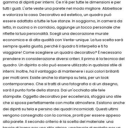
gamma di dipinti per interni. Ce n’è per tutte le dimensioni e per
tutti i gusti. L'arte veste una parete nel modo migliore. Abbellisce
e valorizza la casa. Decorativo ed estetico, un quadro può
essere adattato a tutte le tue stanze. In soggiorno, in camera da
letto, in cucina o in corridoio, aggiunge un tocco personale che
riflette la tua personalità. Scegli una decorazione murale
economica e di alta qualità con Vente-unique. La tua scelta sarà
sempre quella giusta, perché il quadro ti interpella e ti fa
viaggiare! Come scegliere un quadro decorativo? È necessario
prendere in considerazione diversi criteri. Il primo è la tecnica del
quadro. Un dipinto a olio può essere utilizzato in qualsiasi stile di
interni. Inoltre, ha il vantaggio di mantenere i suoi colori brillanti
per molti anni. Esiste anche la stampa su tela, per un look
contemporaneo. Che si tratti di una fotografia o di un disegno,
sarà il punto forte della stanza. Dai un'occhiata alle tele
stampate. Oggetto decorativo per eccellenza, sfoggia uno stile
che si sposa perfettamente con molte atmosfere. Esistono anche
dei dipinti su tela e persino dei quadri incorniciati. Questi ultimi
vengono consegnato con la cornice, pronti per essere appeso
alla parete. Il secondo criterio è la scelta del materiale: una
tavola di legno per uno stile etnico, una tavola di metallo per un