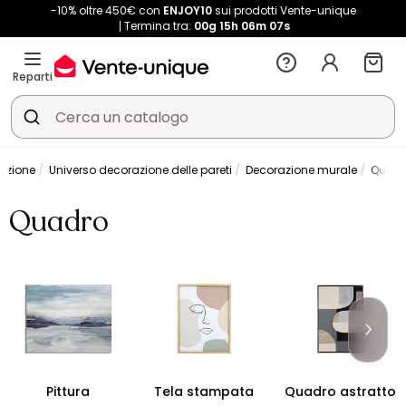
-10% oltre 450€ con
ENJOY10
sui prodotti Vente-unique
Termina tra:
00g
15h
06m
06s
Reparti
azione
Universo decorazione delle pareti
Decorazione murale
Quad
Quadro
Pittura
Tela stampata
Quadro astratto