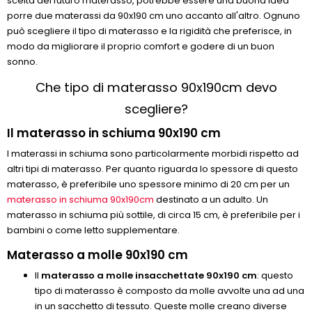
scelta del futuro materasso, potrebbe essere una buona idea
porre due materassi da 90x190 cm uno accanto all'altro. Ognuno
può scegliere il tipo di materasso e la rigidità che preferisce, in
modo da migliorare il proprio comfort e godere di un buon
sonno.
Che tipo di materasso 90x190cm devo
scegliere?
Il materasso in schiuma 90x190 cm
I materassi in schiuma sono particolarmente morbidi rispetto ad
altri tipi di materasso. Per quanto riguarda lo spessore di questo
materasso, è preferibile uno spessore minimo di 20 cm per un
materasso in schiuma 90x190cm
destinato a un adulto. Un
materasso in schiuma più sottile, di circa 15 cm, è preferibile per i
bambini o come letto supplementare.
Materasso a molle 90x190 cm
Il
materasso a molle insacchettate 90x190 cm
: questo
tipo di materasso è composto da molle avvolte una ad una
in un sacchetto di tessuto. Queste molle creano diverse