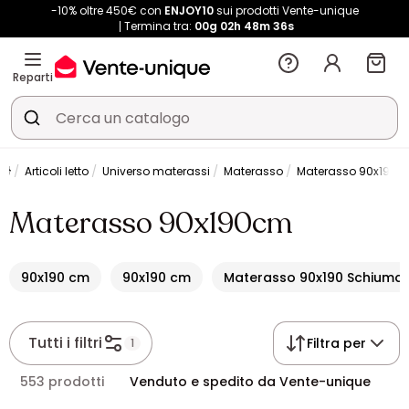
-10% oltre 450€ con
ENJOY10
sui prodotti Vente-unique
Termina tra:
00g
02h
48m
35s
Reparti
Articoli letto
Universo materassi
Materasso
Materasso 90x190
Materasso 90x190cm
90x190 cm
90x190 cm
Materasso 90x190 Schiuma
Tutti i filtri
Filtra per
1
553 prodotti
Venduto e spedito da Vente-unique