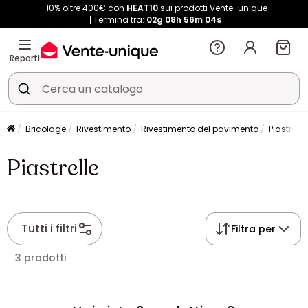
-10% oltre 400€ con
HEAT10
sui prodotti Vente-unique
Termina tra:
02g
08h
56m
04s
Reparti
Bricolage
Rivestimento
Rivestimento del pavimento
Piastrelle
Piastrelle
Tutti i filtri
Filtra per
3 prodotti