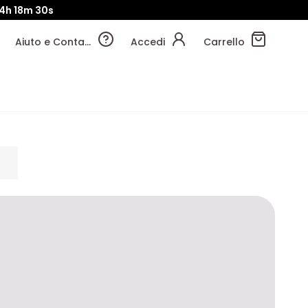
14h
18m
28s
Aiuto e Contatti
Accedi
Carrello