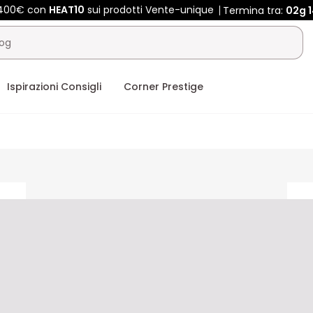
e 400€ con
HEAT10
sui prodotti Vente-unique
Termina tra:
02g
Ispirazioni Consigli
Corner Prestige
ceholder
placeholder