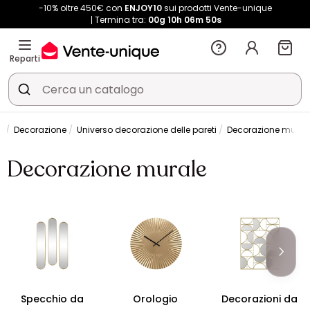
-10% oltre 450€ con
ENJOY10
sui prodotti Vente-unique
Termina tra:
00g
10h
06m
50s
Reparti
Decorazione
Universo decorazione delle pareti
Decorazione mural
Decorazione murale
Specchio da
Orologio
Decorazioni da