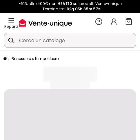
-10% oltre 400€ con
HEAT10
sui prodotti Vente-unique
Termina tra:
02g
05h
35m
57s
Reparti
Benessere e tempo libero
placeholder
placeholder