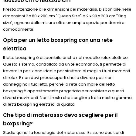
160x200 cm o 180x200 cm
Presta attenzione alle dimensioni dei materassi. Disponibile nelle
dimensioni 2 x 80 x 200 cm "Queen Size" e 2 x 90 x 200 cm "King
size", ognuna delle misure offre un ampio spazio per dormire
comodamente.
Opta per un letto boxspring con una rete
elettrica
Il letto boxspring è disponibile anche nel modello relax elettrico.
Questo sistema, controllato da un telecomando, ti permette di
trovare la posizione ideale per sfruttare al meglio i tuoi momenti
di relax. E non devi preoccuparti che le diverse posizioni
danneggino il tuo letto, perché la rete con molle del letto
boxspring è appositamente progettata per resistere a questi
diversi movimenti. Non ti resta che scegliere tra la nostra gamma
di
letti boxspring elettrici
di qualità.
Che tipo di materasso devo scegliere per il
boxpsring?
Studia quindi la tecnologia del materasso. Esistono due tipi di