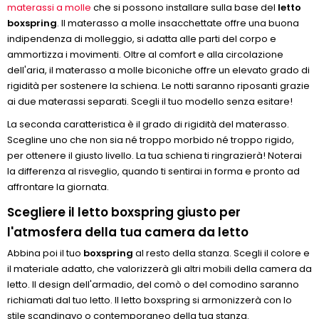
materassi a molle
che si possono installare sulla base del
letto
boxspring
. Il materasso a molle insacchettate offre una buona
indipendenza di molleggio, si adatta alle parti del corpo e
ammortizza i movimenti. Oltre al comfort e alla circolazione
dell'aria, il materasso a molle biconiche offre un elevato grado di
rigidità per sostenere la schiena. Le notti saranno riposanti grazie
ai due materassi separati. Scegli il tuo modello senza esitare!
La seconda caratteristica è il grado di rigidità del materasso.
Scegline uno che non sia né troppo morbido né troppo rigido,
per ottenere il giusto livello. La tua schiena ti ringrazierà! Noterai
la differenza al risveglio, quando ti sentirai in forma e pronto ad
affrontare la giornata.
Scegliere il letto boxspring giusto per
l'atmosfera della tua camera da letto
Abbina poi il tuo
boxspring
al resto della stanza. Scegli il colore e
il materiale adatto, che valorizzerà gli altri mobili della camera da
letto. Il design dell'armadio, del comò o del comodino saranno
richiamati dal tuo letto. Il letto boxspring si armonizzerà con lo
stile scandinavo o contemporaneo della tua stanza.