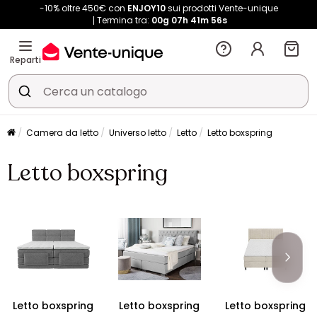
-10% oltre 450€ con
ENJOY10
sui prodotti Vente-unique
Termina tra:
00g
07h
41m
55s
Reparti
Camera da letto
Universo letto
Letto
Letto boxspring
Letto boxspring
Letto boxspring
Letto boxspring
Letto boxspring