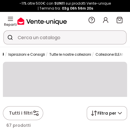
-11% oltre 500€ con
SUN11
sui prodotti Vente-unique
Termina tra:
03g
06h
56m
20s
Reparti
Ispirazioni e Consigli
Tutte le nostre collezioni
Collezione ELEANA
Tutti i filtri
Filtra per
67 prodotti