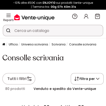
-10% oltre 450€ con
ENJOY10
sui prodotti Vente-unique
Termina tra:
00g
07h
40m
31s
Reparti
Ufficio
Universo scrivania
Scrivania
Consolle scrivania
Consolle scrivania
Tutti i filtri
Filtra per
80 prodotti
Venduto e spedito da Vente-unique