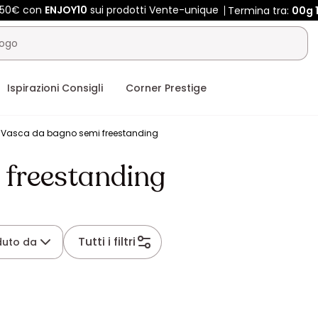
 450€ con
ENJOY10
sui prodotti Vente-unique
Termina tra:
00g
Ispirazioni Consigli
Corner Prestige
Vasca da bagno semi freestanding
 freestanding
Tutti i filtri
duto da