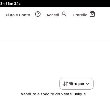
13h
56m
33s
Aiuto e Contatti
Accedi
Carrello
Filtra per
Venduto e spedito da Vente-unique