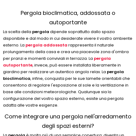
Pergola bioclimatica, addossata o
autoportante
La scelta della
pergola
dipende soprattutto dallo spazio
disponibile e dal modo in cui desiderate vivere il vostro ambiente
esterno. La
pergola addossata
rappresenta il naturale
prolungamento della casa e crea una piacevole zona d'ombra
per pranzi e momenti conviviali in terrazza. La
pergola
autoportante
, invece, può essere installata liberamente in
giardino per realizzare un autentico angolo relax. La
pergola
bioclimatica
, infine, conquista per le sue lamelle orientabili che
consentono di regolare l'esposizione al sole e la ventilazione in
base alle condizioni meteorologiche. Qualunque sia la
configurazione del vostro spazio esterno, esiste una pergola
adatta alle vostre esigenze.
Come integrare una pergola nell'arredamento
degli spazi esterni?
La
pergola
è molto più di una semplice copertura: diventa un