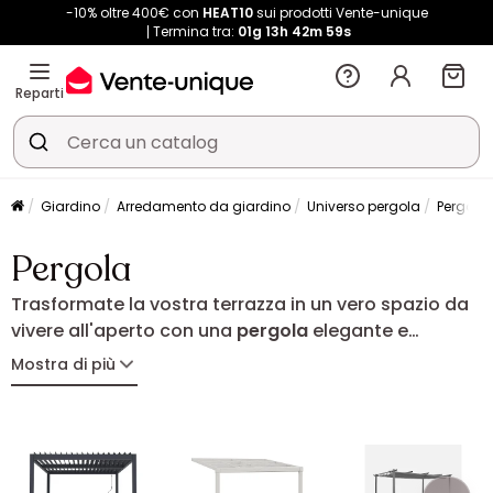
-10% oltre 400€ con
HEAT10
sui prodotti Vente-unique
Termina tra:
01g
13h
42m
59s
Reparti
Giardino
Arredamento da giardino
Universo pergola
Pergola
Pergola
Trasformate la vostra terrazza in un vero spazio da
vivere all'aperto con una
pergola
elegante e
funzionale. Ideale per proteggersi dal sole e creare
Mostra di più
una zona accogliente per pranzi, cene e momenti di
relax, la pergola valorizza ogni ambiente esterno.
Bioclimatica, addossata o autoportante, si adatta
a ogni esigenza per godere del giardino o della
terrazza durante tutto l'anno.