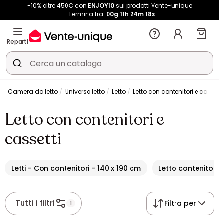
-10% oltre 450€ con
ENJOY10
sui prodotti Vente-unique
Termina tra:
00g
11h
24m
17s
Reparti
Camera da letto
Universo letto
Letto
Letto con contenitori e casset
Letto con contenitori e
cassetti
Letti - Con contenitori - 140 x 190 cm
Letto contenitor
Tutti i filtri
Filtra per
1