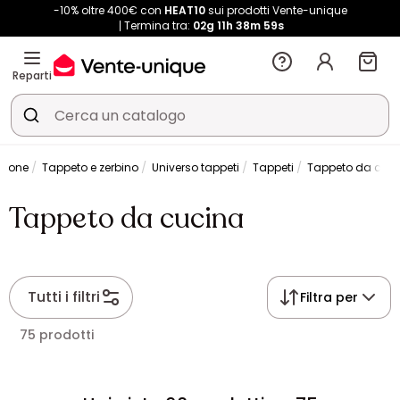
-10% oltre 400€ con
HEAT10
sui prodotti Vente-unique
Termina tra:
02g
11h
38m
59s
Reparti
zione
Tappeto e zerbino
Universo tappeti
Tappeti
Tappeto da cuc
Tappeto da cucina
Tutti i filtri
Filtra per
75 prodotti