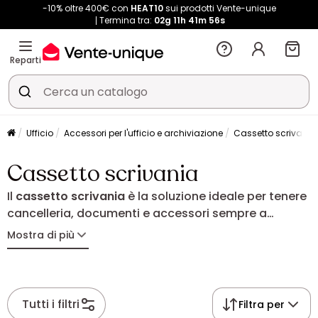
-10% oltre 400€ con
HEAT10
sui prodotti Vente-unique
Termina tra:
02g
11h
41m
55s
Reparti
Ufficio
Accessori per l'ufficio e archiviazione
Cassetto scrivania
Cassetto scrivania
Il
cassetto scrivania
è la soluzione ideale per tenere
cancelleria, documenti e accessori sempre a
portata di mano, liberando al tempo stesso spazio
Mostra di più
sulla postazione di lavoro. Compatto e funzionale, si
inserisce facilmente sotto una scrivania o può
essere utilizzato come pratico mobile contenitore
supplementare. Grazie ai suoi cassetti e ai vani ben
Tutti i filtri
Filtra per
organizzati, aiuta a mantenere l'ambiente di lavoro