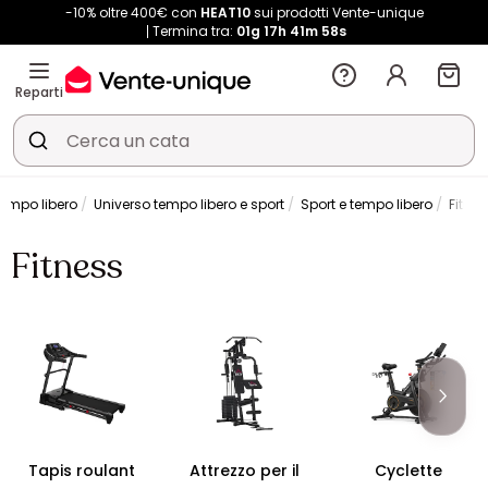
-10% oltre 400€ con
HEAT10
sui prodotti Vente-unique
Termina tra:
01g
17h
41m
57s
Reparti
tempo libero
Universo tempo libero e sport
Sport e tempo libero
Fitnes
Fitness
Tapis roulant
Attrezzo per il
Cyclette