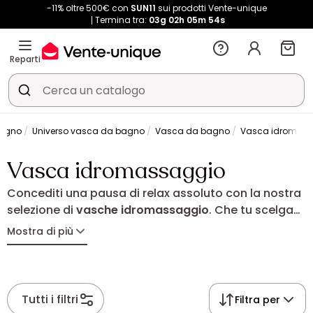
-11% oltre 500€ con
SUN11
sui prodotti Vente-unique
Termina tra:
03g
02h
05m
53s
Reparti
agno
Universo vasca da bagno
Vasca da bagno
Vasca idromas
Vasca idromassaggio
Concediti una pausa di relax assoluto con la nostra
selezione di
vasche idromassaggio
. Che tu scelga
un modello angolare salvaspazio o una vasca
Mostra di più
freestanding dal design elegante, potrai godere dei
benefici dell’idroterapia direttamente a casa tua.
Da 1 a 3 posti, con getti massaggianti e LED integrati,
scegli l’attrezzatura ideale per alleviare le tensioni e
Tutti i filtri
Filtra per
valorizzare il tuo bagno.