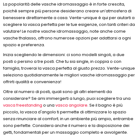
La popolarità delle vasche idromassaggio è in forte crescita,
poiché sempre più persone desiderano creare un’atmosfera di
benessere direttamente a casa. Vente-unique è qui per aiutarti a
scegliere la vasca perfetta per le tue esigenze, con tanti criteri da
valutare! Le nostre vasche idromassaggio, note anche come
vasche thalasso, offrono numerose opzioni per adattarsi a ogni
spazio e preferenza.
Inizia scegliendo le dimensioni: ci sono modelli singoli, a due
posti o persino a tre posti. Che tu sia single, in coppia o con
famiglia, troverai la vasca perfetta al giusto prezzo. Vente-unique
seleziona quotidianamente le migliori vasche idromassaggio per
offrirti qualità e convenienza!
Oltre al numero di posti, quali sono gli altri elementi da
considerare? Se ami immergerti a lungo, puoi scegliere tra una
vasca freestanding
o una
vasca angolare
. Se il bagno è più
piccolo, la vasca d'angolo ti permette di ottimizzare lo spazio
senza rinunciare al comfort; in un ambiente più ampio, entrambe
sono perfette. Considera anche il numero e la disposizione dei
getti, fondamentali per un massaggio completo e avvolgente.