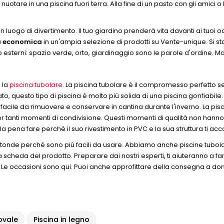
otare in una piscina fuori terra. Alla fine di un pasto con gli amici o l
 luogo di divertimento. Il tuo giardino prenderà vita davanti ai tuoi oc
ra economica
in un'ampia selezione di prodotti su Vente-unique. Si 
o esterni: spazio verde, orto, giardinaggio sono le parole d'ordine. 
 la
piscina tubolare
. La piscina tubolare è il compromesso perfetto se 
rzato, questo tipo di piscina è molto più solida di una piscina gonfiabile
re facile da rimuovere e conservare in cantina durante l'inverno. La pis
per tanti momenti di condivisione. Questi momenti di qualità non han
a pena fare perché il suo rivestimento in PVC e la sua struttura ti a
rotonde perché sono più facili da usare. Abbiamo anche piscine tubola
a scheda del prodotto. Preparare dai nostri esperti, ti aiuteranno a fa
 Le occasioni sono qui. Puoi anche approfittare della consegna a domic
ovale
Piscina in legno