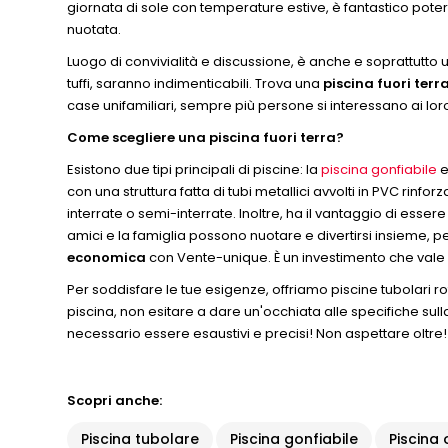
giornata di sole con temperature estive, è fantastico poter nu
nuotata.
Luogo di convivialità e discussione, è anche e soprattutto un
tuffi, saranno indimenticabili. Trova una
piscina fuori ter
case unifamiliari, sempre più persone si interessano ai lor
Come scegliere una piscina fuori terra?
Esistono due tipi principali di piscine: la
piscina gonfiabile
e
con una struttura fatta di tubi metallici avvolti in PVC rinfo
interrate o semi-interrate. Inoltre, ha il vantaggio di esse
amici e la famiglia possono nuotare e divertirsi insieme, 
economica
con Vente-unique. È un investimento che vale l
Per soddisfare le tue esigenze, offriamo piscine tubolari 
piscina, non esitare a dare un'occhiata alle specifiche sull
necessario essere esaustivi e precisi! Non aspettare oltre!
Scopri anche:
Piscina tubolare
Piscina gonfiabile
Piscina 