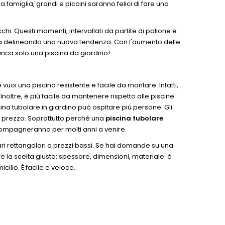
a famiglia, grandi e piccini saranno felici di fare una
chi. Questi momenti, intervallati da partite di pallone e
sta delineando una nuova tendenza. Con l'aumento delle
Manca solo una piscina da giardino!
vuoi una piscina resistente e facile da montare. Infatti,
. Inoltre, è più facile da mantenere rispetto alle piscine
cina tubolare in giardino può ospitare più persone. Gli
no prezzo. Soprattutto perché una
piscina tubolare
ccompagneranno per molti anni a venire.
ri rettangolari a prezzi bassi. Se hai domande su una
re la scelta giusta: spessore, dimensioni, materiale: è
ilio. È facile e veloce.