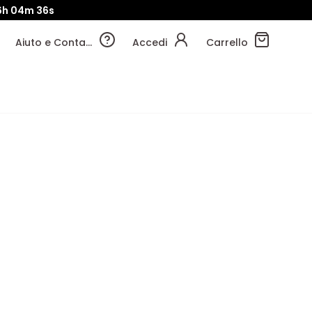
6h
04m
35s
Aiuto e Contatti
Accedi
Carrello