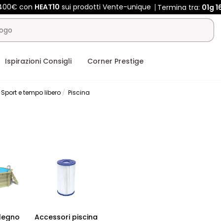
 400€ con
HEAT10
sui prodotti Vente-unique
Termina tra:
01g
1
Ispirazioni Consigli
Corner Prestige
Sport e tempo libero
Piscina
 legno
Accessori piscina