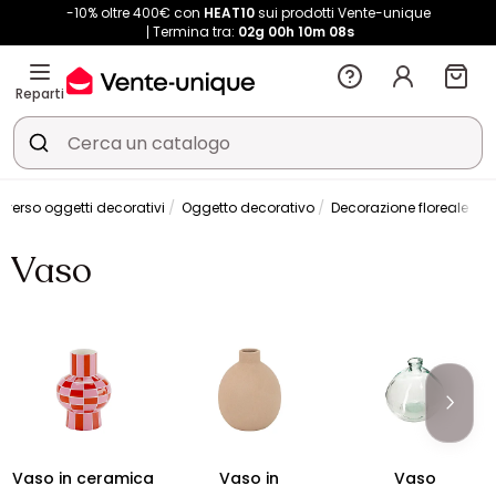
-10% oltre 400€ con
HEAT10
sui prodotti Vente-unique
Termina tra:
02g
00h
10m
08s
Reparti
iverso oggetti decorativi
Oggetto decorativo
Decorazione floreale
V
Vaso
Vaso in ceramica
Vaso in
Vaso