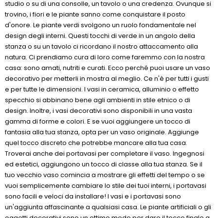
studio o su di una consolle, un tavolo o una credenza. Ovunque si
trovino, i fiori e le piante sanno come conquistare il posto
d'onore. Le piante verdi svolgono un ruolo fondamentale nel
design degli interni. Questi tocchi di verde in un angolo della
stanza o su un tavolo ci ricordano il nostro attaccamento alla
natura. Ci prendiamo cura di loro come faremmo con la nostra
casa: sono amati, nutriti e curati. Ecco perché puoi usare un vaso
decorativo per metterli in mostra al meglio. Ce n'è per tutti i gusti
e per tutte le dimensioni. I vasi in ceramica, alluminio o effetto
specchio si abbinano bene agli ambienti in stile etnico o di
design. Inoltre, i vasi decorativi sono disponibili in una vasta
gamma di forme e colori. E se vuoi aggiungere un tocco di
fantasia alla tua stanza, opta per un vaso originale. Aggiunge
quel tocco discreto che potrebbe mancare alla tua casa.
Troverai anche dei portavasi per completare il vaso. Ingegnosi
ed estetici, aggiungono un tocco di classe alla tua stanza. Se il
tuo vecchio vaso comincia a mostrare gli effetti del tempo o se
vuoi semplicemente cambiare lo stile dei tuoi interni, i portavasi
sono facili e veloci da installare! I vasi e i portavasi sono
un'aggiunta affascinante a qualsiasi casa. Le piante artificiali o gli
oggetti decorativi sono un ottimo modo per dare il tocco finale a