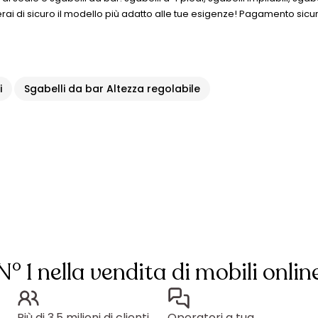
overai di sicuro il modello più adatto alle tue esigenze! Pagamento sic
i
Sgabelli da bar Altezza regolabile
N° 1 nella vendita di mobili onlin
Più di 3,5 milioni di clienti
Operatori a tua