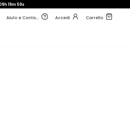
09h
19m
59s
Aiuto e Contatti
Accedi
Carrello