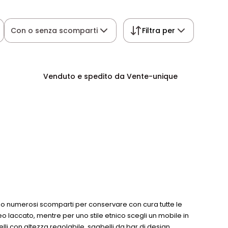
Con o senza scomparti
Filtra per
Venduto e spedito da Vente-unique
edono numerosi scomparti per conservare con cura tutte le
o laccato, mentre per uno stile etnico scegli un mobile in
elli con altezza regolabile, sgabelli da bar di design,