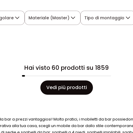
golare
Materiale (Master)
Tipo di montaggio
Hai visto 60 prodotti su 1859
Vedi più prodotti
i da bar a prezzi vantaggiosi! Molto pratici, i mobiletti da bar possi
rativa alla tua casa, scegli un mobile da bar dallo stile contemporane
di sedie e sgabelli da bar: sgabelli a 4 piedi, sgabelli impilabili, sgab