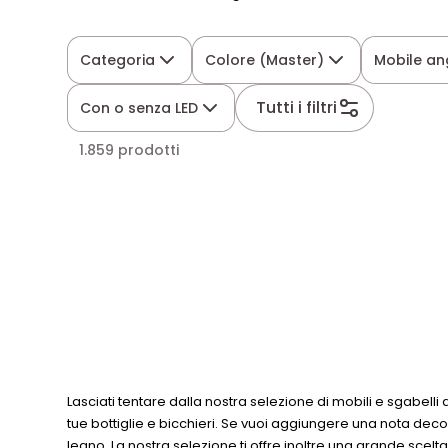
Categoria
Colore (Master)
Mobile an
Tutti i filtri
Con o senza LED
1.859 prodotti
Lasciati tentare dalla nostra selezione di mobili e sgabell
tue bottiglie e bicchieri. Se vuoi aggiungere una nota deco
legno. La nostra selezione ti offre inoltre una grande scelta 