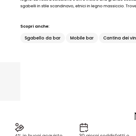
sgabelli in stile scandinavo, etnici in legno massiccio. Tr
Scopri anche:
Sgabello da bar
Mobile bar
Cantina dei vin
4% in buoni acquisto
30 giorni soddisfatti o