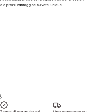
uro e prezzi vantaggiosi su vete-unique.
e
2 anni di garanzia sui
Una consegna su