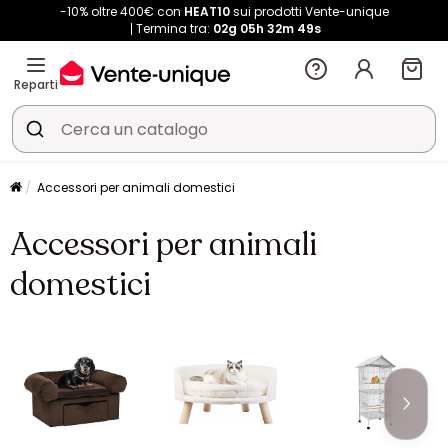
-10% oltre 400€ con
HEAT10
sui prodotti Vente-unique
Termina tra:
02g
05h
32m
49s
Reparti
Accessori per animali domestici
Accessori per animali
domestici