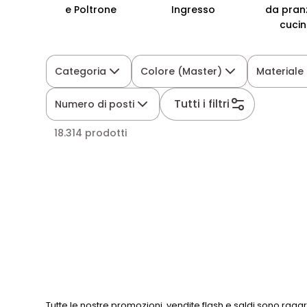
e Poltrone
Ingresso
da pran
cuci
Categoria
Colore (Master)
Materiale
Tutti i filtri
Numero di posti
18.314 prodotti
Tutte le nostre promozioni, vendite flash e saldi sono ragg