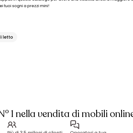
ei tuoi sogni a prezzi mini!
i letto
N° 1 nella vendita di mobili onlin
Più di 3,5 milioni di clienti
Operatori a tua