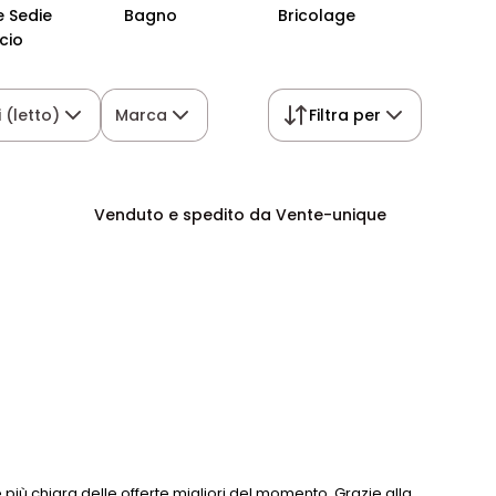
e Sedie
Bagno
Bricolage
Giard
icio
 (letto)
Marca
Filtra per
Venduto e spedito da Vente-unique
più chiara delle offerte migliori del momento. Grazie alla