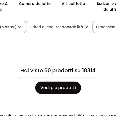
zo &
Camera da letto
Articoli letto
Scrivanie 
na
da uff
 (Master)
Criteri di eco-responsabilità
Dimensioni
Hai visto 60 prodotti su 18314
Vedi più prodotti
ruppati in questo catalogo per avere una visibilità ancora maggiore e 