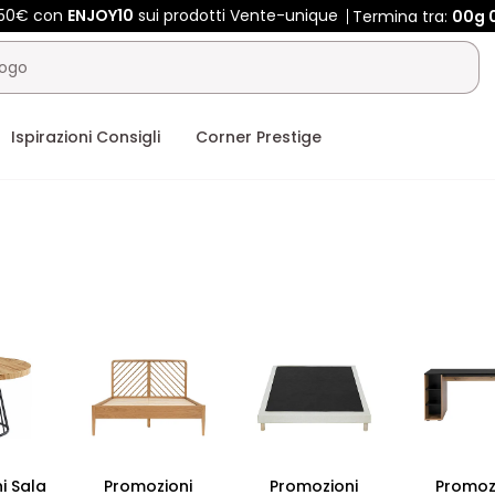
450€ con
ENJOY10
sui prodotti Vente-unique
Termina tra:
00g
Ispirazioni Consigli
Corner Prestige
i Sala
Promozioni
Promozioni
Promoz