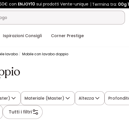
 450€ con
ENJOY10
sui prodotti Vente-unique
Termina tra:
00g
Ispirazioni Consigli
Corner Prestige
ile lavabo
Mobile con lavabo doppio
ppio
ster)
Materiale (Master)
Altezza
Profondit
Tutti i filtri