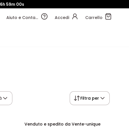
16h
58m
59s
Aiuto e Contatti
Accedi
Carrello
à
Filtra per
Venduto e spedito da Vente-unique