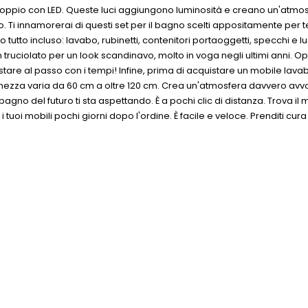
o doppio con LED. Queste luci aggiungono luminosità e creano un'atm
. Ti innamorerai di questi set per il bagno scelti appositamente per
o tutto incluso: lavabo, rubinetti, contenitori portaoggetti, specchi e 
 truciolato per un look scandinavo, molto in voga negli ultimi anni. 
r stare al passo con i tempi! Infine, prima di acquistare un mobile lav
arghezza varia da 60 cm a oltre 120 cm. Crea un'atmosfera davvero avv
 bagno del futuro ti sta aspettando. È a pochi clic di distanza. Trova 
uoi mobili pochi giorni dopo l'ordine. È facile e veloce. Prenditi cura di