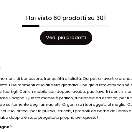
Hai visto 60 prodotti su 301
Vedi più prodotti
?
omenti di benessere, tranquillità e felicità. Qui potrai lavarti e prend
etto. Due momenti cruciali della giornata. Che gioia ritrovarsi con sé
oi figli. Con un mobile con doppio lavabo, puoi lavarti i denti insiem
sare il bagno. Questo mobile è pratico, funzionale ed estetico, per tutta
clude solitamente degli armadietti. Organizza i tuoi oggetti al meglio.
 i tuoi articoli per la pulizia, i trucchi, i prodotti da barba da uomo
avabo doppio è stato progettato proprio per questo!
bagno?