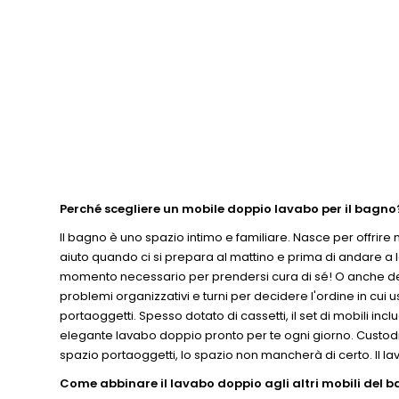
Perché scegliere un mobile doppio lavabo per il bagno
Il bagno è uno spazio intimo e familiare. Nasce per offrire m
aiuto quando ci si prepara al mattino e prima di andare a l
momento necessario per prendersi cura di sé! O anche dei tu
problemi organizzativi e turni per decidere l'ordine in cui u
portaoggetti. Spesso dotato di cassetti, il set di mobili in
elegante lavabo doppio pronto per te ogni giorno. Custodisci
spazio portaoggetti, lo spazio non mancherà di certo. Il l
Come abbinare il lavabo doppio agli altri mobili del 