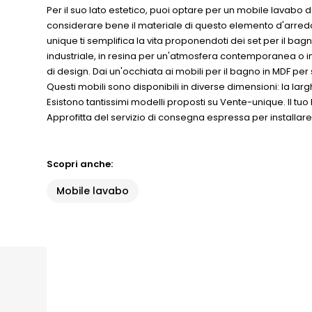
Per il suo lato estetico, puoi optare per un mobile lavab
considerare bene il materiale di questo elemento d'arredo
unique ti semplifica la vita proponendoti dei set per il bagn
industriale, in resina per un'atmosfera contemporanea o in
di design. Dai un'occhiata ai mobili per il bagno in MDF pe
Questi mobili sono disponibili in diverse dimensioni: la l
Esistono tantissimi modelli proposti su Vente-unique. Il tuo
Approfitta del servizio di consegna espressa per installare i t
Scopri anche:
Mobile lavabo