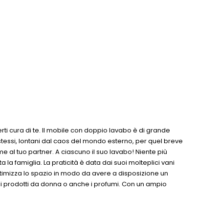
erti cura di te. Il mobile con doppio lavabo è di grande
 stessi, lontani dal caos del mondo esterno, per quel breve
e al tuo partner. A ciascuno il suo lavabo! Niente più
 la famiglia. La praticità è data dai suoi molteplici vani
 Ottimizza lo spazio in modo da avere a disposizione un
 e i prodotti da donna o anche i profumi. Con un ampio