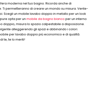
osfera moderna nel tuo bagno. Ricorda anche di
 te. Ti permetteranno di creare un mondo su misura. Vente-
luci. Scegli un mobile lavabo doppio in metallo per un look
Oppure opta per un
mobile da bagno bianco
per un interno
abo doppio, misura lo spazio calpestabile a disposizione.
olgente alleggerendo gli spazi e abbinando i colori.
il mobile per lavabo doppio più economico e di qualità.
 te, te lo meriti!