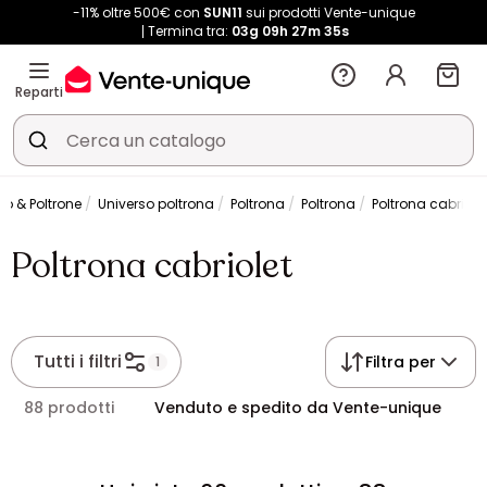
-11% oltre 500€ con
SUN11
sui prodotti Vente-unique
Termina tra:
03g
09h
27m
35s
Reparti
no & Poltrone
Universo poltrona
Poltrona
Poltrona
Poltrona cabriole
Poltrona cabriolet
Tutti i filtri
Filtra per
1
88 prodotti
Venduto e spedito da Vente-unique