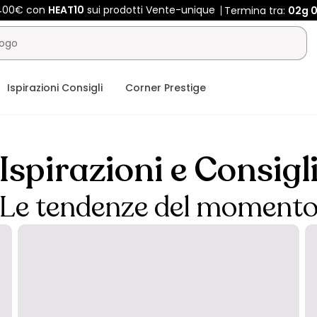
 400€ con
HEAT10
sui prodotti Vente-unique
Termina tra:
02g
0
Ispirazioni Consigli
Corner Prestige
Ispirazioni e Consigl
Le tendenze del moment