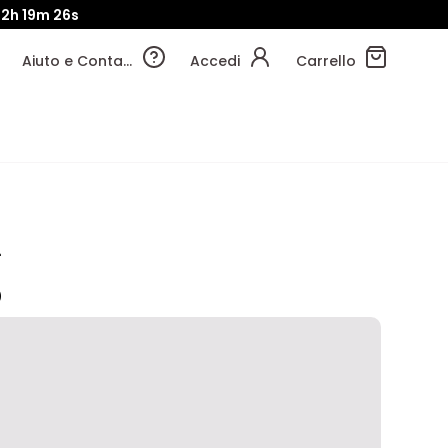
2h
19m
24s
Aiuto e Contatti
Accedi
Carrello
i
o