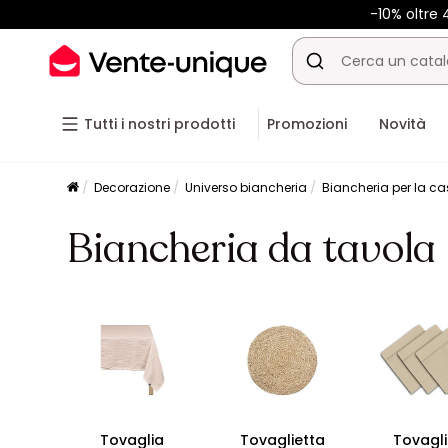
-10% oltre
Tutti i nostri prodotti
Promozioni
Novità
Decorazione
Universo biancheria
Biancheria per la c
Biancheria da tavola
Tovaglia
Tovaglietta
Tovagli