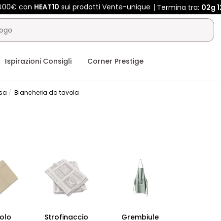
 400€ con
HEAT10
sui prodotti Vente-unique
Termina tra:
02g
1
Ispirazioni Consigli
Corner Prestige
asa
Biancheria da tavola
olo
Strofinaccio
Grembiule