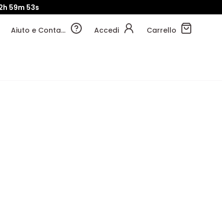
2h
59m
52s
Aiuto e Contatti
Accedi
Carrello