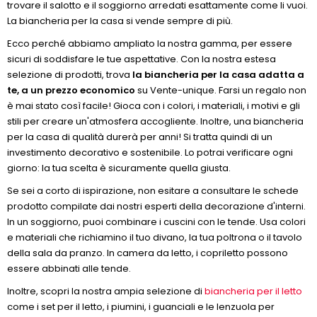
trovare il salotto e il soggiorno arredati esattamente come li vuoi.
La biancheria per la casa si vende sempre di più.
Ecco perché abbiamo ampliato la nostra gamma, per essere
sicuri di soddisfare le tue aspettative. Con la nostra estesa
selezione di prodotti, trova
la biancheria per la casa adatta a
te, a un prezzo economico
su Vente-unique. Farsi un regalo non
è mai stato così facile! Gioca con i colori, i materiali, i motivi e gli
stili per creare un'atmosfera accogliente. Inoltre, una biancheria
per la casa di qualità durerà per anni! Si tratta quindi di un
investimento decorativo e sostenibile. Lo potrai verificare ogni
giorno: la tua scelta è sicuramente quella giusta.
Se sei a corto di ispirazione, non esitare a consultare le schede
prodotto compilate dai nostri esperti della decorazione d'interni.
In un soggiorno, puoi combinare i cuscini con le tende. Usa colori
e materiali che richiamino il tuo divano, la tua poltrona o il tavolo
della sala da pranzo. In camera da letto, i copriletto possono
essere abbinati alle tende.
Inoltre, scopri la nostra ampia selezione di
biancheria per il letto
come i set per il letto, i piumini, i guanciali e le lenzuola per