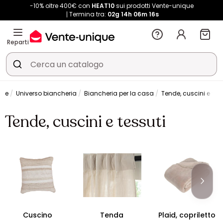
-10% oltre 400€ con
HEAT10
sui prodotti Vente-unique
Termina tra:
02g
14h
06m
15s
Reparti
one
Universo biancheria
Biancheria per la casa
Tende, cuscini e tess
Tende, cuscini e tessuti
Cuscino
Tenda
Plaid, copriletto