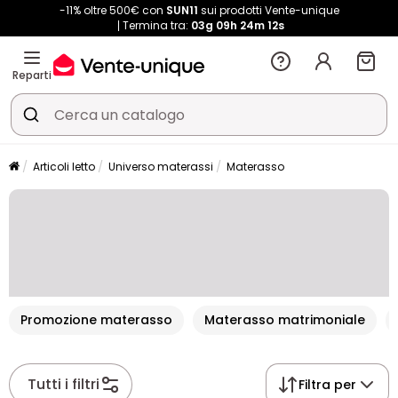
-11% oltre 500€ con
SUN11
sui prodotti Vente-unique
Termina tra:
03g
09h
24m
12s
Reparti
Articoli letto
Universo materassi
Materasso
Promozione materasso
Materasso matrimoniale
Tutti i filtri
Filtra per