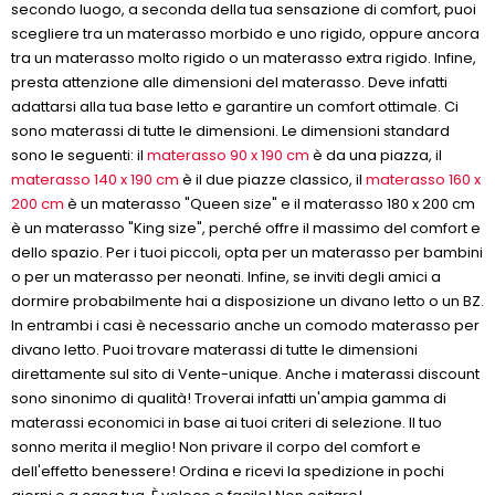
secondo luogo, a seconda della tua sensazione di comfort, puoi
scegliere tra un materasso morbido e uno rigido, oppure ancora
tra un materasso molto rigido o un materasso extra rigido. Infine,
presta attenzione alle dimensioni del materasso. Deve infatti
adattarsi alla tua base letto e garantire un comfort ottimale. Ci
sono materassi di tutte le dimensioni. Le dimensioni standard
sono le seguenti: il
materasso 90 x 190 cm
è da una piazza, il
materasso 140 x 190 cm
è il due piazze classico, il
materasso 160 x
200 cm
è un materasso "Queen size" e il materasso 180 x 200 cm
è un materasso "King size", perché offre il massimo del comfort e
dello spazio. Per i tuoi piccoli, opta per un materasso per bambini
o per un materasso per neonati. Infine, se inviti degli amici a
dormire probabilmente hai a disposizione un divano letto o un BZ.
In entrambi i casi è necessario anche un comodo materasso per
divano letto. Puoi trovare materassi di tutte le dimensioni
direttamente sul sito di Vente-unique. Anche i materassi discount
sono sinonimo di qualità! Troverai infatti un'ampia gamma di
materassi economici in base ai tuoi criteri di selezione. Il tuo
sonno merita il meglio! Non privare il corpo del comfort e
dell'effetto benessere! Ordina e ricevi la spedizione in pochi