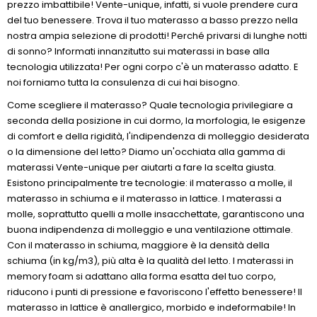
prezzo imbattibile! Vente-unique, infatti, si vuole prendere cura
del tuo benessere. Trova il tuo materasso a basso prezzo nella
nostra ampia selezione di prodotti! Perché privarsi di lunghe notti
di sonno? Informati innanzitutto sui materassi in base alla
tecnologia utilizzata! Per ogni corpo c'è un materasso adatto. E
noi forniamo tutta la consulenza di cui hai bisogno.
Come scegliere il materasso? Quale tecnologia privilegiare a
seconda della posizione in cui dormo, la morfologia, le esigenze
di comfort e della rigidità, l'indipendenza di molleggio desiderata
o la dimensione del letto? Diamo un'occhiata alla gamma di
materassi Vente-unique per aiutarti a fare la scelta giusta.
Esistono principalmente tre tecnologie: il materasso a molle, il
materasso in schiuma e il materasso in lattice. I materassi a
molle, soprattutto quelli a molle insacchettate, garantiscono una
buona indipendenza di molleggio e una ventilazione ottimale.
Con il materasso in schiuma, maggiore è la densità della
schiuma (in kg/m3), più alta è la qualità del letto. I materassi in
memory foam si adattano alla forma esatta del tuo corpo,
riducono i punti di pressione e favoriscono l'effetto benessere! Il
materasso in lattice è anallergico, morbido e indeformabile! In