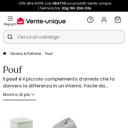
-10% oltre 400€ con
HEAT10
sui prodotti Vente-unique
Termina tra:
02g
16h
20m
01s
Reparti
Divano & Poltrone
Pouf
Pouf
Il
pouf
è il piccolo complemento d’arredo che fa
davvero la differenza in un interno. Facile da
spostare, può essere utilizzato come seduta
Mostra di più
aggiuntiva, poggiapiedi o elemento decorativo. In
soggiorno, in camera da letto o in un angolo relax,
aggiunge comfort e stile adattandosi
perfettamente alla tua quotidianità.