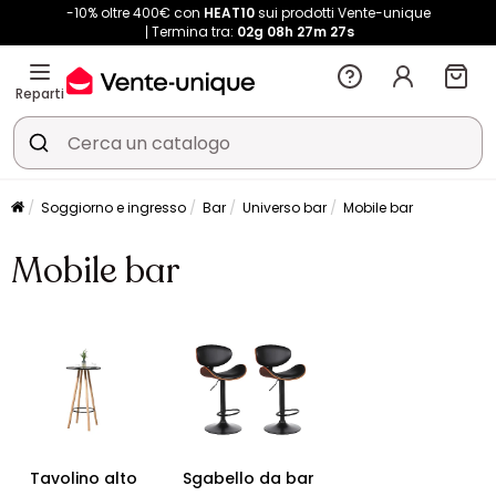
-10% oltre 400€ con
HEAT10
sui prodotti Vente-unique
Termina tra:
02g
08h
27m
27s
Reparti
Soggiorno e ingresso
Bar
Universo bar
Mobile bar
Mobile bar
Tavolino alto
Sgabello da bar