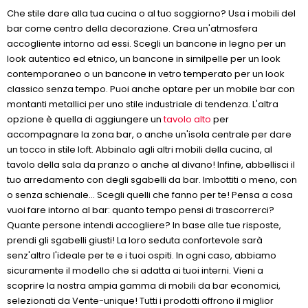
Che stile dare alla tua cucina o al tuo soggiorno? Usa i mobili del
bar come centro della decorazione. Crea un'atmosfera
accogliente intorno ad essi. Scegli un bancone in legno per un
look autentico ed etnico, un bancone in similpelle per un look
contemporaneo o un bancone in vetro temperato per un look
classico senza tempo. Puoi anche optare per un mobile bar con
montanti metallici per uno stile industriale di tendenza. L'altra
opzione è quella di aggiungere un
tavolo alto
per
accompagnare la zona bar, o anche un'isola centrale per dare
un tocco in stile loft. Abbinalo agli altri mobili della cucina, al
tavolo della sala da pranzo o anche al divano! Infine, abbellisci il
tuo arredamento con degli sgabelli da bar. Imbottiti o meno, con
o senza schienale... Scegli quelli che fanno per te! Pensa a cosa
vuoi fare intorno al bar: quanto tempo pensi di trascorrerci?
Quante persone intendi accogliere? In base alle tue risposte,
prendi gli sgabelli giusti! La loro seduta confortevole sarà
senz'altro l'ideale per te e i tuoi ospiti. In ogni caso, abbiamo
sicuramente il modello che si adatta ai tuoi interni. Vieni a
scoprire la nostra ampia gamma di mobili da bar economici,
selezionati da Vente-unique! Tutti i prodotti offrono il miglior