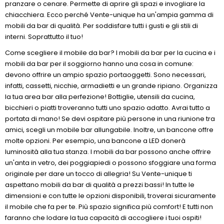
pranzare o cenare. Permette di aprire gli spazi e invogliare la
chiacchiera. Ecco perché Vente-unique ha un'ampia gamma di
mobili da bar di qualità. Per soddisfare tutti i gusti e gli stili di
interni. Soprattutto il tuo!
Come scegliere il mobile da bar? I mobili da bar per la cucina e i
mobili da bar per il soggiorno hanno una cosa in comune:
devono offrire un ampio spazio portaoggetti. Sono necessari,
infatti, cassetti, nicchie, armadietti e un grande ripiano. Organizza
la tua area bar alla perfezione! Bottiglie, utensili da cucina,
bicchieri o piatti troveranno tutti uno spazio adatto. Avrai tutto a
portata di mano! Se devi ospitare più persone in una riunione tra
amici, scegli un mobile bar allungabile. Inoltre, un bancone offre
molte opzioni. Per esempio, una bancone a LED donerà
luminosità alla tua stanza. I mobili da bar possono anche offrire
un'anta in vetro, dei poggiapiedi o possono sfoggiare una forma
originale per dare un tocco di allegria! Su Vente-unique ti
aspettano mobili da bar di qualità a prezzi bassi! In tutte le
dimensioni e con tutte le opzioni disponibili, troverai sicuramente
il mobile che fa per te. Più spazio significa più comfort! E tutti non
faranno che lodare la tua capacità di accogliere i tuoi ospiti!