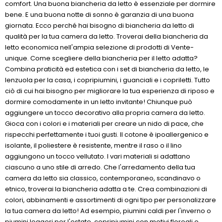
comfort. Una buona biancheria da letto è essenziale per dormire
bene. E una buona notte di sonno è garanzia di una buona
giornata. Ecco perché hai bisogno di biancheria da letto di
qualità per la tua camera da letto. Troverai della biancheria da
letto economica nell'ampia selezione di prodotti di Vente-
unique. Come scegliere della biancheria per il letto adatta?
Combina praticità ed estetica con i set di biancheria da letto, le
lenzuola per la casa, i copripiumini, i guanciali e i copriletti. Tutto
ciò di cui hai bisogno per migliorare la tua esperienza di riposo e
dormire comodamente in un letto invitante! Chiunque può
aggiungere un tocco decorativo alla propria camera da letto.
Gioca con i colori e i materiali per creare un nido di pace, che
rispecchi perfettamente i tuoi gusti. Il cotone è ipoallergenico e
isolante, il poliestere è resistente, mentre il raso o il lino
aggiungono un tocco vellutato. I vari materiali si adattano
ciascuno a uno stile di arredo. Che l'arredamento della tua
camera da letto sia classico, contemporaneo, scandinavo o
etnico, troverai la biancheria adatta a te. Crea combinazioni di
colori, abbinamenti e assortimenti di ogni tipo per personalizzare
la tua camera da letto! Ad esempio, piumini caldi per l'inverno o
piumini leggeri per l'estate, copripiumini con motivi floreali o