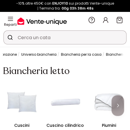
-10% oltre 450€ con
ENJOY10
sui prodotti Vente-unique
Termina tra:
00g
03h
38m
47s
Reparti
corazione
Universo biancheria
Biancheria per la casa
Biancheria le
Biancheria letto
Cuscini
Cuscino cilindrico
Piumini