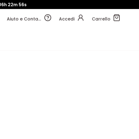
06h
22m
55s
Aiuto e Contatti
Accedi
Carrello