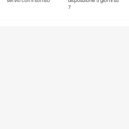
serviti con il sorriso
disposizione 5 giorni su
7