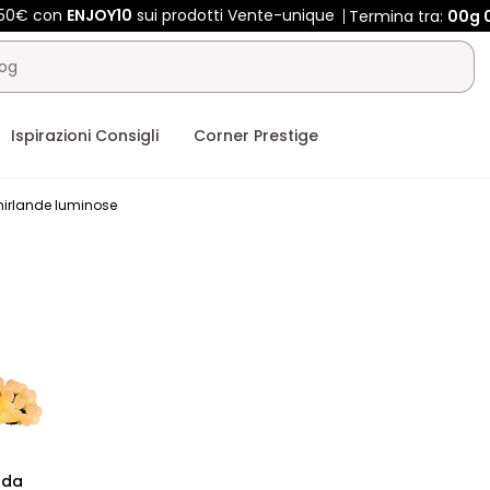
450€ con
ENJOY10
sui prodotti Vente-unique
Termina tra:
00g
Ispirazioni Consigli
Corner Prestige
irlande luminose
nda