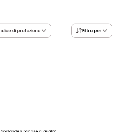
Indice di protezione
Filtra per
Ghirlande luminose di qualità.