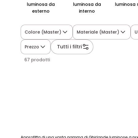
luminosa da
luminosa da
luminosa 
esterno
interno
Colore (Master)
Materiale (Master)
U
Tutti i filtri
Prezzo
67 prodotti
Approfitta di una vasta gamma di Ghirlande luminose a pre