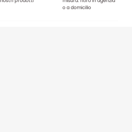
nostri prodotti
misura: ritiro in agenzia
o a domicilio