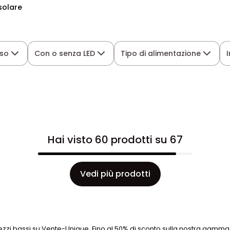
solare
so
Con o senza LED
Tipo di alimentazione
Hai visto 60 prodotti su 67
Vedi più prodotti
zzi bassi su Vente-Unique. Fino al 50% di sconto sulla nostra gamma 