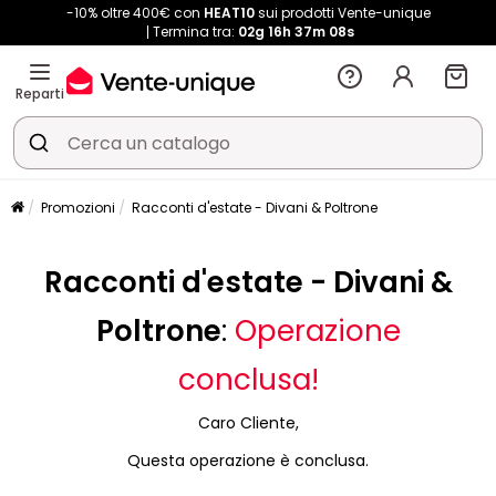
-10% oltre 400€ con
HEAT10
sui prodotti Vente-unique
Termina tra:
02g
16h
37m
08s
Reparti
Promozioni
Racconti d'estate - Divani & Poltrone
Racconti d'estate - Divani &
Poltrone
:
Operazione
conclusa!
Caro Cliente,
Questa operazione è conclusa.