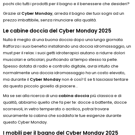
pochi clic tutti i prodotti per il bagno e il benessere che desideri?
Grazie al
Cyber Monday
, arreda il bagno dei tuoi sogni ad un
prezzo imbattibile, senza rinunciare alla qualità.
Le cabine doccia del Cyber Monday 2025
Nulla è meglio di una buona doccia dopo una lunga giornata.
Rafforza i suoi benefici installando una doccia idromassaggio, un
must per il relax: i suoi getti idroterapici aiutano a ridurre dolori
muscolari e articolari, purificando al tempo stesso la pelle.
Spesso dotata di radio e controllo digitale, avrai intuito che
normalmente una doccia idromassaggio ha un costo elevato,
ma durante il
Cyber Monday
non è così! E se ti lasciassi tentare
da questo piccolo gioiello di piacere…
Ma se sei alla ricerca di una
cabina doccia
più classica e di
qualità, abbiamo quello che fa per te: docce a battente, docce
scorrevoli, in vetro temperato o acrilico, potrai trovare
sicuramente la cabina che soddisfa le tue esigenze durante
questo Cyber Monday.
I mobili per il bagno del Cyber Monday 2025