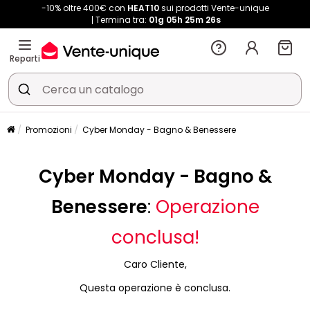
-10% oltre 400€ con
HEAT10
sui prodotti Vente-unique
Termina tra:
01g
05h
25m
26s
Reparti
Promozioni
Cyber Monday - Bagno & Benessere
Cyber Monday - Bagno &
Benessere
:
Operazione
conclusa!
Caro Cliente,
Questa operazione è conclusa.