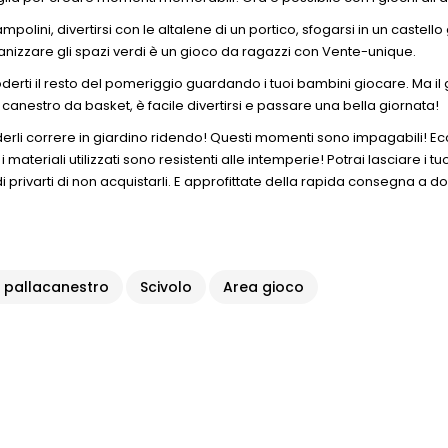
rampolini, divertirsi con le altalene di un portico, sfogarsi in un caste
anizzare gli spazi verdi è un gioco da ragazzi con Vente-unique.
oderti il resto del pomeriggio guardando i tuoi bambini giocare. Ma il g
n canestro da basket, è facile divertirsi e passare una bella giornata!
derli correre in giardino ridendo! Questi momenti sono impagabili! Ec
materiali utilizzati sono resistenti alle intemperie! Potrai lasciare i t
privarti di non acquistarli. E approfittate della rapida consegna a do
 pallacanestro
Scivolo
Area gioco