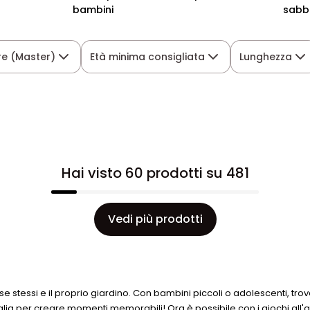
bambini
sabb
re (Master)
Età minima consigliata
Lunghezza
Hai visto 60 prodotti su 481
Vedi più prodotti
e stessi e il proprio giardino. Con bambini piccoli o adolescenti, trove
lia per creare momenti memorabili! Ora è possibile con i giochi all'ap