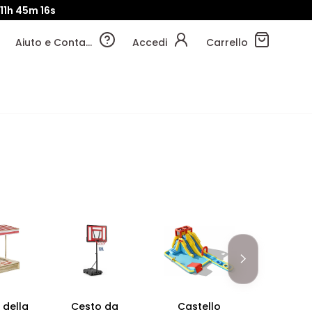
11h
45m
15s
Aiuto e Contatti
Accedi
Carrello
 della
Cesto da
Castello
Veicolo