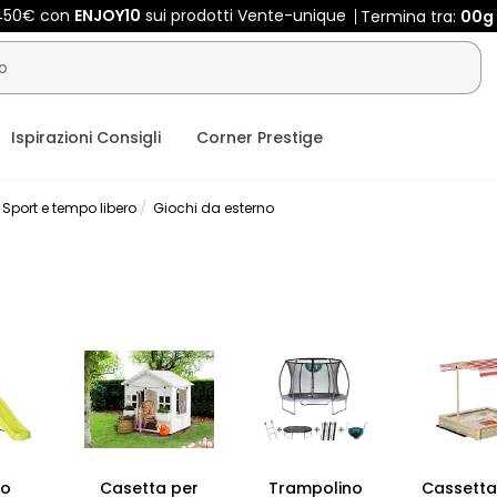
 450€ con
ENJOY10
sui prodotti Vente-unique
Termina tra:
00g
Ispirazioni Consigli
Corner Prestige
Sport e tempo libero
Giochi da esterno
lo
Casetta per
Trampolino
Cassetta