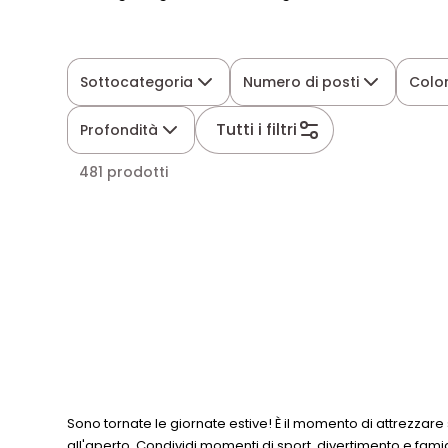
Sottocategoria
Numero di posti
Colo
Tutti i filtri
Profondità
481 prodotti
Sono tornate le giornate estive! È il momento di attrezzare s
all'aperto. Condividi momenti di sport, divertimento e famig