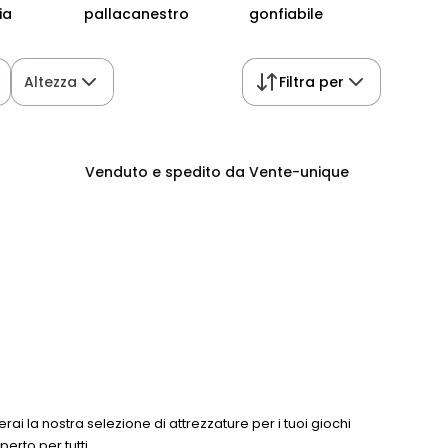
ia
pallacanestro
gonfiabile
bamb
Altezza
Filtra per
Venduto e spedito da Vente-unique
rai la nostra selezione di attrezzature per i tuoi giochi
erto per tutti.