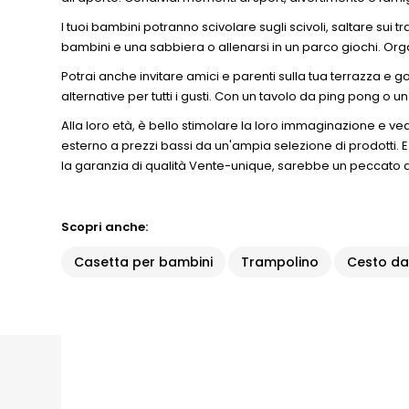
I tuoi bambini potranno scivolare sugli scivoli, saltare sui t
bambini e una sabbiera o allenarsi in un parco giochi. Org
Potrai anche invitare amici e parenti sulla tua terrazza e g
alternative per tutti i gusti. Con un tavolo da ping pong o u
Alla loro età, è bello stimolare la loro immaginazione e ve
esterno a prezzi bassi da un'ampia selezione di prodotti. E i 
la garanzia di qualità Vente-unique, sarebbe un peccato di 
Scopri anche:
Casetta per bambini
Trampolino
Cesto da