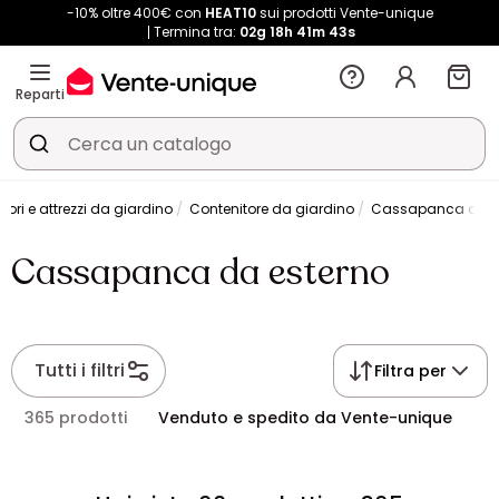
-10% oltre 400€ con
HEAT10
sui prodotti Vente-unique
Termina tra:
02g
18h
41m
43s
Reparti
ori e attrezzi da giardino
Contenitore da giardino
Cassapanca da e
Cassapanca da esterno
Tutti i filtri
Filtra per
365 prodotti
Venduto e spedito da Vente-unique