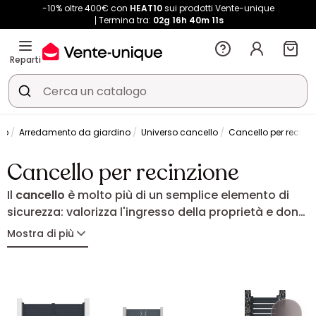
-10% oltre 400€ con
HEAT10
sui prodotti Vente-unique
Termina tra:
02g
16h
40m
10s
Reparti
no
Arredamento da giardino
Universo cancello
Cancello per recinz
Cancello per recinzione
Il
cancello
è molto più di un semplice elemento di
sicurezza: valorizza l'ingresso della proprietà e dona
carattere agli spazi esterni. A battente o scorrevole,
Mostra di più
si adatta facilmente alla configurazione del terreno
e alle vostre esigenze. In alluminio, PVC o acciaio, il
cancello unisce protezione, praticità ed eleganza
per l'uso quotidiano.