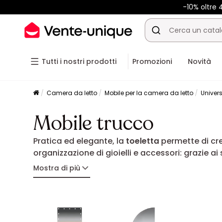
-10% oltre
Tutti i nostri prodotti
Promozioni
Novità
Camera da letto
Mobile per la camera da letto
Univers
Mobile trucco
Pratica ed elegante, la
toeletta
permette di cre
organizzazione di gioielli e accessori: grazie a
di toilette e trovate il modello ideale per unir
Mostra di più