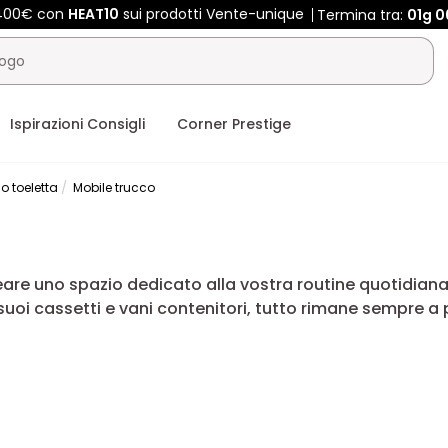
 400€ con
HEAT10
sui prodotti Vente-unique
Termina tra:
01g
0
Ispirazioni Consigli
Corner Prestige
o toeletta
Mobile trucco
are uno spazio dedicato alla vostra routine quotidiana
i suoi cassetti e vani contenitori, tutto rimane sempre 
e organizzazione, comfort e stile nella vostra camera da l