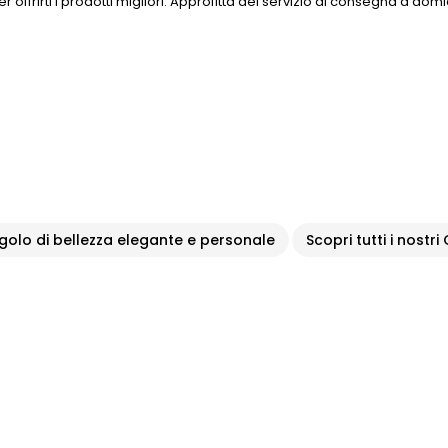
per offrirti i prodotti migliori. Approfitta del servizio di consegna a domi
ngolo di bellezza elegante e personale
Scopri tutti i nostri