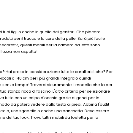
uoi figli o anche in quella dei genitori. Che piacere
 prodotti per il trucco e la cura della pelle. Sarà più facile
e decorativi, questi mobili per la camera da letto sono
ellezza non aspetta!
? Hai preso in considerazione tutte le caratteristiche? Per
ccoli a 140 cm per i più grandi. Integralo quindi
ca senza tempo! Troverai sicuramente il modello che fa per
tua stanza ricca di fascino. L'altro criterio per selezionare
rova tutto con un colpo d'occhio grazie ai ganci per le
modo da poterti vedere dalla testa ai piedi. Abbina l'outfit
a sedia, uno sgabello o anche una panchetta. Deve essere
 del tuo look. Trova tutti i mobili da toeletta per la