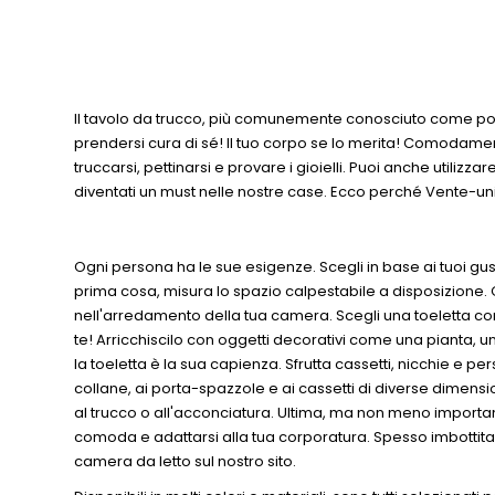
Il tavolo da trucco, più comunemente conosciuto come postaz
prendersi cura di sé! Il tuo corpo se lo merita! Comodame
truccarsi, pettinarsi e provare i gioielli. Puoi anche utiliz
diventati un must nelle nostre case. Ecco perché Vente-uniq
Ogni persona ha le sue esigenze. Scegli in base ai tuoi gu
prima cosa, misura lo spazio calpestabile a disposizione. Qu
nell'arredamento della tua camera. Scegli una toeletta co
te! Arricchiscilo con oggetti decorativi come una pianta, una
la toeletta è la sua capienza. Sfrutta cassetti, nicchie e pe
collane, ai porta-spazzole e ai cassetti di diverse dimens
al trucco o all'acconciatura. Ultima, ma non meno import
comoda e adattarsi alla tua corporatura. Spesso imbottita e r
camera da letto sul nostro sito.