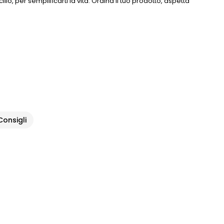
cilio, per semplificarti la vita. Ordina il tuo prodotto, aspetta
 Consigli