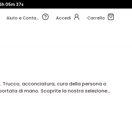
6h
05m
34s
Aiuto e Contatti
Accedi
Carrello
. Trucco, acconciatura, cura della persona o
a portata di mano. Scoprite la nostra selezione
etto.