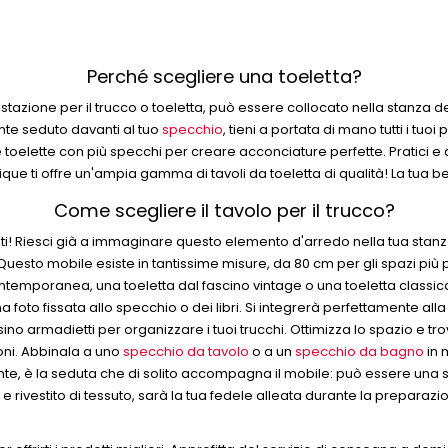
Perché scegliere una toeletta?
ione per il trucco o toeletta, può essere collocato nella stanza dei t
nte seduto davanti al tuo
specchio
, tieni a portata di mano tutti i tuoi
zare toelette con più specchi per creare acconciature perfette. Pratici 
ue ti offre un'ampia gamma di tavoli da toeletta di qualità! La tua b
Come scegliere il tavolo per il trucco?
sti! Riesci già a immaginare questo elemento d'arredo nella tua stanza
esto mobile esiste in tantissime misure, da 80 cm per gli spazi più pi
ntemporanea, una toeletta dal fascino vintage o una toeletta classi
 foto fissata allo specchio o dei libri. Si integrerà perfettamente alla 
rsino armadietti per organizzare i tuoi trucchi. Ottimizza lo spazio e t
ioni. Abbinala a uno
specchio da tavolo
o a un
specchio da bagno
in 
ante, è la seduta che di solito accompagna il mobile: può essere un
ivestito di tessuto, sarà la tua fedele alleata durante la preparazione