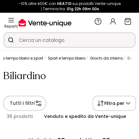
-10% oltre 400€ con
HEAT10
sui prodotti Vente-unique
Termina tra:
01g
22h
09m
00s
Reparti
rso tempo libero e sport
Sport e tempo libero
Giochi da interno
Biliar
Biliardino
Tutti i filtri
Filtra per
35 prodotti
Venduto e spedito da Vente-unique