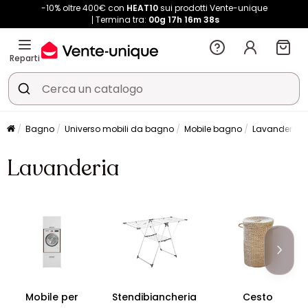
-10% oltre 400€ con
HEAT10
sui prodotti Vente-unique
Termina tra:
00g
17h
16m
37s
Reparti
Bagno
Universo mobili da bagno
Mobile bagno
Lavanderia
Lavanderia
Mobile per
Stendibiancheria
Cesto