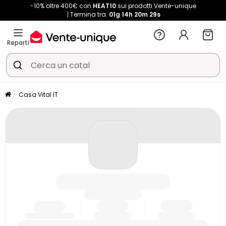
-10% oltre 400€ con
HEAT10
sui prodotti Vente-unique
Termina tra:
01g
14h
20m
29s
Reparti
Casa Vital IT