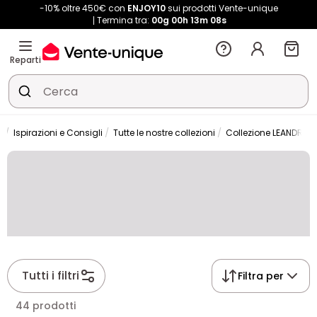
-10% oltre 450€ con
ENJOY10
sui prodotti Vente-unique
Termina tra:
00g
00h
13m
07s
Reparti
Ispirazioni e Consigli
Tutte le nostre collezioni
Collezione LEANDRE
Tutti i filtri
Filtra per
44 prodotti