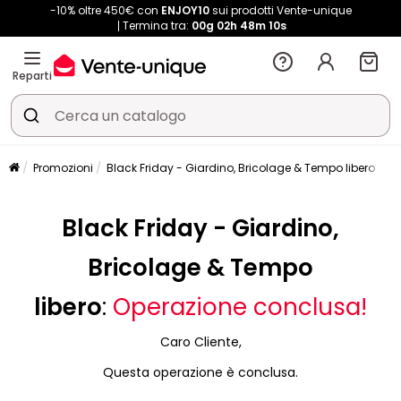
-10% oltre 450€ con
ENJOY10
sui prodotti Vente-unique
Termina tra:
00g
02h
48m
10s
Reparti
Promozioni
Black Friday - Giardino, Bricolage & Tempo libero
Black Friday - Giardino,
Bricolage & Tempo
libero
:
Operazione conclusa!
Caro Cliente,
Questa operazione è conclusa.